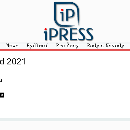
News
Bydlení
Pro Ženy
Rady a Návody
ad 2021
a
0