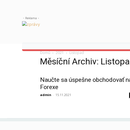
- Reklama -
Domů
2021
Listopad
Měsíční Archiv: Listop
Naučte sa úspešne obchodovať n
Forexe
admin
-
15.11.2021