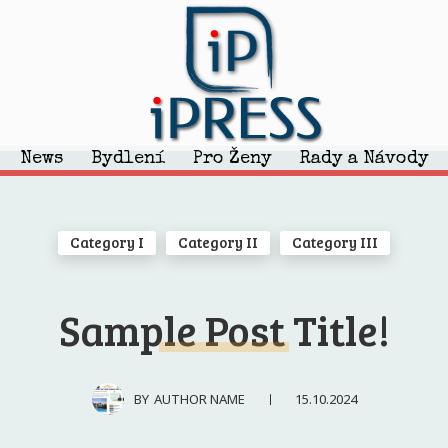
News
Bydlení
Pro Ženy
Rady a Návody
Category I
Category II
Category III
Sample Post Title!
15.10.2024
BY
AUTHOR NAME