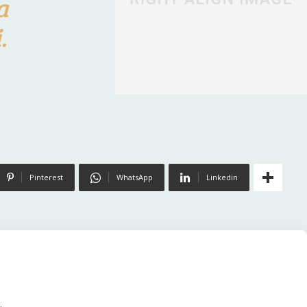
a
.
Pinterest
WhatsApp
Linkedin
.