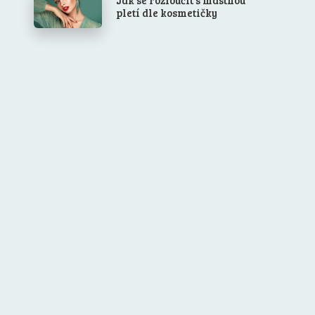
pletí dle kosmetičky