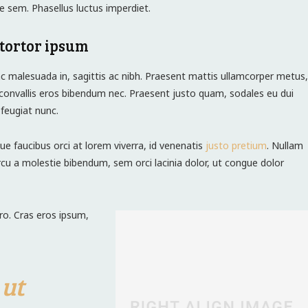
e sem. Phasellus luctus imperdiet.
tortor ipsum
c malesuada in, sagittis ac nibh. Praesent mattis ullamcorper metus,
convallis eros bibendum nec. Praesent justo quam, sodales eu dui
s feugiat nunc.
ue faucibus orci at lorem viverra, id venenatis
justo pretium
. Nullam
cu a molestie bibendum, sem orci lacinia dolor, ut congue dolor
ero. Cras eros ipsum,
 ut