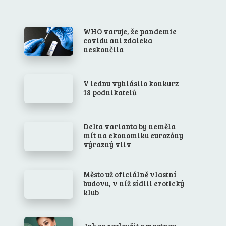
WHO varuje, že pandemie
covidu ani zdaleka
neskončila
V lednu vyhlásilo konkurz
18 podnikatelů
Delta varianta by neměla
mít na ekonomiku eurozóny
výrazný vliv
Město už oficiálně vlastní
budovu, v níž sídlil erotický
klub
Jak se rozloučit s mastnou