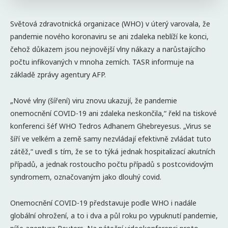
Světová zdravotnická organizace (WHO) v úterý varovala, že
pandemie nového koronaviru se ani zdaleka neblíží ke konci,
čehož důkazem jsou nejnovější vlny nákazy a narůstajícího
počtu infikovaných v mnoha zemích. TASR informuje na
základě zprávy agentury AFP.
„Nové vlny (šíření) viru znovu ukazují, že pandemie
onemocnění COVID-19 ani zdaleka neskončila,“ řekl na tiskové
konferenci šéf WHO Tedros Adhanem Ghebreyesus. „Virus se
šíří ve velkém a země samy nezvládají efektivně zvládat tuto
zátěž,“ uvedl s tím, že se to týká jednak hospitalizací akutních
případů, a jednak rostoucího počtu případů s postcovidovým
syndromem, označovaným jako dlouhý covid.
Onemocnění COVID-19 představuje podle WHO i nadále
globální ohrožení, a to i dva a půl roku po vypuknutí pandemie,