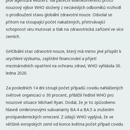
píše agentura Reuters. Na páteční videokonferenci proto
nouzový výbor WHO složený z nezávislých odborníků rozhodl
o prodloužení stavu globální zdravotní nouze. Odvolal se
přitom na stoupající počet nakažených, přetrvávající
schopnost viru mutovat a tlak na zdravotnická zařízení ve více
zemích.
GHObální stav zdravotní nouze, který má mimo jiné přispět k
urychlení výzkumu, zajištění financování a přijetí
mezinárodních opatření na ochranu zdraví, WHO vyhlásila 30.
ledna 2020.
Za posledních 14 dní stoupl počet případů covidu nahlášených
světové organizaci o 30 procent, přiblížil ředitel WHO pro
nouzové situace Michael Ryan. Dodal, že je to způsobeno
hlavně omikronovými subvarianty BA.4 a BA.5 a zrušením
protipandemických omezení. Z údajů WHO vyplývá, že ve
většině evropských zemí od konce května počet případ covidu