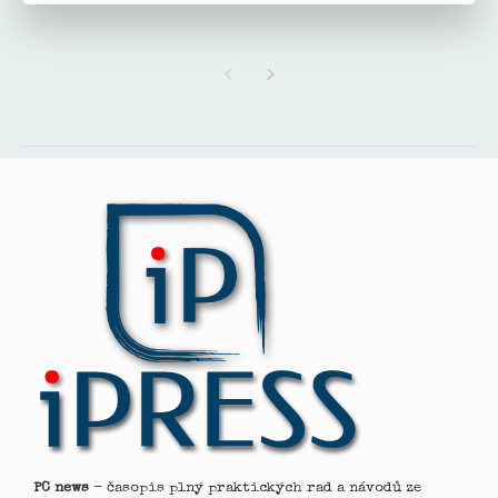
PC news
- časopis plný praktických rad a návodů ze