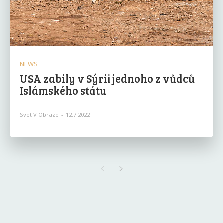
NEWS
USA zabily v Sýrii jednoho z vůdců
Islámského státu
Svet V Obraze
-
12.7.2022