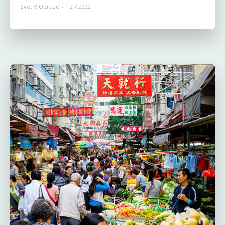
Svet V Obraze
-
12.7.2022