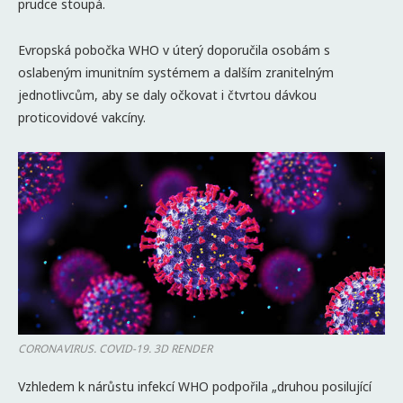
prudce stoupá.
Evropská pobočka WHO v úterý doporučila osobám s
oslabeným imunitním systémem a dalším zranitelným
jednotlivcům, aby se daly očkovat i čtvrtou dávkou
proticovidové vakcíny.
CORONAVIRUS. COVID-19. 3D RENDER
Vzhledem k nárůstu infekcí WHO podpořila „druhou posilující