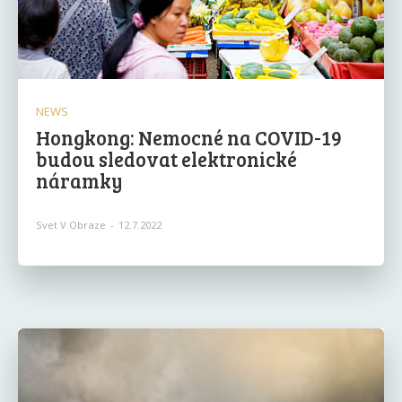
NEWS
Hongkong: Nemocné na COVID-19
budou sledovat elektronické
náramky
Svet V Obraze
-
12.7.2022