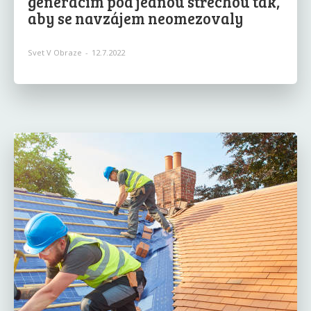
generacím pod jednou střechou tak,
aby se navzájem neomezovaly
Svet V Obraze
-
12.7.2022