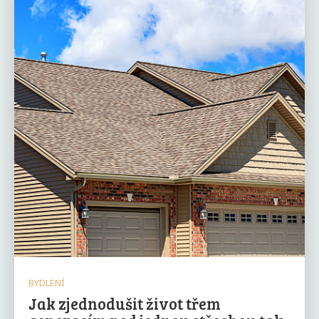
BYDLENÍ
Jak zjednodušit život třem