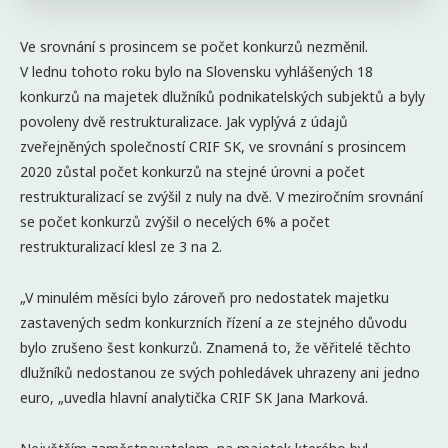
Ve srovnání s prosincem se počet konkurzů nezměnil.
V lednu tohoto roku bylo na Slovensku vyhlášených 18
konkurzů na majetek dlužníků podnikatelských subjektů a byly
povoleny dvě restrukturalizace. Jak vyplývá z údajů
zveřejněných společností CRIF SK, ve srovnání s prosincem
2020 zůstal počet konkurzů na stejné úrovni a počet
restrukturalizací se zvýšil z nuly na dvě. V meziročním srovnání
se počet konkurzů zvýšil o necelých 6% a počet
restrukturalizací klesl ze 3 na 2.
„V minulém měsíci bylo zároveň pro nedostatek majetku
zastavených sedm konkurzních řízení a ze stejného důvodu
bylo zrušeno šest konkurzů. Znamená to, že věřitelé těchto
dlužníků nedostanou ze svých pohledávek uhrazeny ani jedno
euro, „uvedla hlavní analytička CRIF SK Jana Marková.