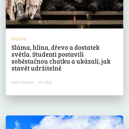
BYDLENÍ
Sláma, hlína, dřevo a dostatek
světla. Studenti postavili
soběstačnou chatku a ukázali, jak
stavět udržitelně
Svet V Obraze
-
12.7.2022