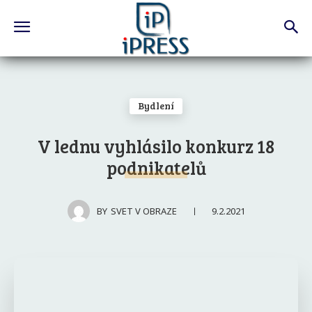
Bydlení
V lednu vyhlásilo konkurz 18
podnikatelů
9.2.2021
BY
SVET V OBRAZE