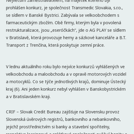
Největším zaměstnavatelem, na majetek kterého byl
prohlášen konkurz, je společnost Transmedic Slovakia, s.r.o.,
se sídlem v Banské Bystrici. Zabývala se velkoobchodem s
farmaceutickým zbožím. Obě firmy, kterým byla v povolená
restrukturalizace, jsou „eseróčkách“, jde o AG PLAY se sídlem
v Bratislavě, která provozuje herny a sázkové kanceláře a B.T.
Transport z Trenčína, která poskytuje zemní práce.
V lednu aktuálního roku bylo nejvíce konkurzů vyhlášených ve
velkoobchodu a maloobchodu a v opravě motorových vozidel
a motocyklů. Co se týče jednotlivých krajů, dominuje Ústecký
kraj (6). Ani jeden konkurz nebyl vyhlášen v Banskobystrickém
a v Bratislavském kraji.
CRIF – Slovak Credit Bureau zajišťuje na Slovensku provoz
Slovenská úvěrových registrů, bankovního a nebankovního,
jejichž prostřednictvím si banky a stavební spořitelny,