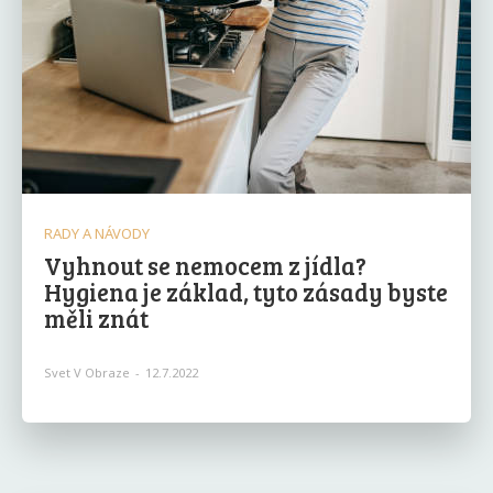
RADY A NÁVODY
Vyhnout se nemocem z jídla?
Hygiena je základ, tyto zásady byste
měli znát
Svet V Obraze
-
12.7.2022