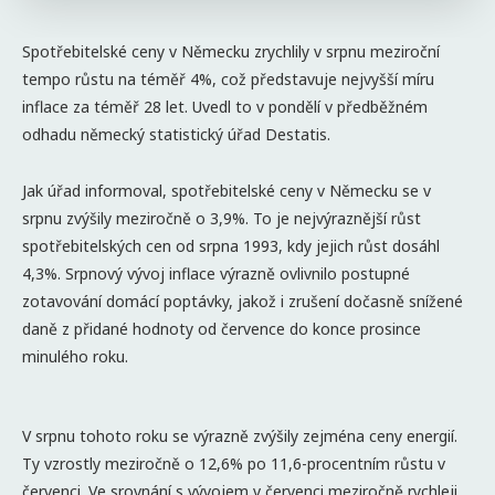
Spotřebitelské ceny v Německu zrychlily v srpnu meziroční
tempo růstu na téměř 4%, což představuje nejvyšší míru
inflace za téměř 28 let. Uvedl to v pondělí v předběžném
odhadu německý statistický úřad Destatis.
Jak úřad informoval, spotřebitelské ceny v Německu se v
srpnu zvýšily meziročně o 3,9%. To je nejvýraznější růst
spotřebitelských cen od srpna 1993, kdy jejich růst dosáhl
4,3%. Srpnový vývoj inflace výrazně ovlivnilo postupné
zotavování domácí poptávky, jakož i zrušení dočasně snížené
daně z přidané hodnoty od července do konce prosince
minulého roku.
V srpnu tohoto roku se výrazně zvýšily zejména ceny energií.
Ty vzrostly meziročně o 12,6% po 11,6-procentním růstu v
červenci. Ve srovnání s vývojem v červenci meziročně rychleji