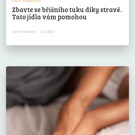
RADY A NÁVODY
Zbavte se břišního tuku díky stravě.
Tato jídla vám pomohou
Svet V Obraze
-
12.7.2022