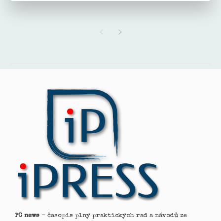
PC news
- časopis plný praktických rad a návodů ze