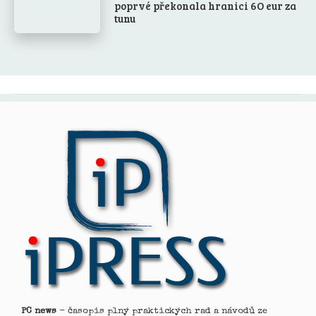
poprvé překonala hranici 6O eur za
tunu
PC news
- časopis plný praktických rad a návodů ze