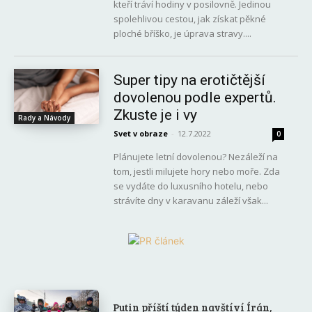
kteří tráví hodiny v posilovně. Jedinou
spolehlivou cestou, jak získat pěkné
ploché bříško, je úprava stravy....
Super tipy na erotičtější
dovolenou podle expertů.
Zkuste je i vy
Rady a Návody
Svet v obraze
-
12.7.2022
0
Plánujete letní dovolenou? Nezáleží na
tom, jestli milujete hory nebo moře. Zda
se vydáte do luxusního hotelu, nebo
strávíte dny v karavanu záleží však...
Putin příští týden navštíví Írán,