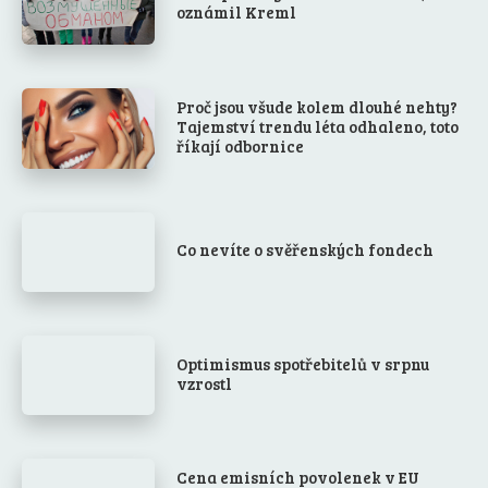
oznámil Kreml
Proč jsou všude kolem dlouhé nehty?
Tajemství trendu léta odhaleno, toto
říkají odbornice
Co nevíte o svěřenských fondech
Optimismus spotřebitelů v srpnu
vzrostl
Cena emisních povolenek v EU