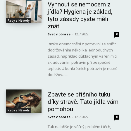
Vyhnout se nemocem z
jídla? Hygiena je základ,
tyto zásady byste měli
Rady a Návody
znát
Svet v obraze
-
12.7.2022
0
Riziko onemocnění z potravin lze snížit
dodržováním několika jednoduchých
zásad, například důkladným vařením či
skladováním potravin při bezpečné
teplotě. U konkrétních potravin je nutné
dodržovat...
Zbavte se břišního tuku
díky stravě. Tato jídla vám
pomohou
Rady a Návody
Svet v obraze
-
12.7.2022
0
Tuk na břiše je věčný problém i těch,