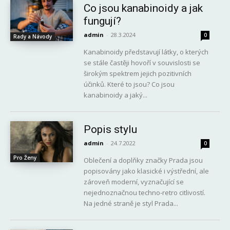
Co jsou kanabinoidy a jak
fungují?
admin
-
28.3.2024
0
Rady a Návody
Kanabinoidy představují látky, o kterých
se stále častěji hovoří v souvislosti se
širokým spektrem jejich pozitivních
účinků. Které to jsou? Co jsou
kanabinoidy a jaký...
Popis stylu
admin
-
24.7.2022
0
Pro Ženy
Oblečení a doplňky značky Prada jsou
popisovány jako klasické i výstřední, ale
zároveň moderní, vyznačující se
nejednoznačnou techno-retro citlivostí.
Na jedné straně je styl Prada...