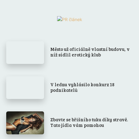
Město už oficiálně vlastní budovu, v
níž sídlil erotický klub
V lednu vyhlásilo konkurz 18
podnikatelů
Zbavte se břišního tuku díky stravě.
Tato jídla vám pomohou