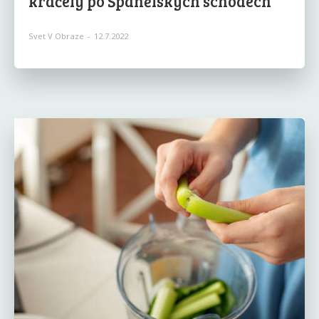
kráčely po Španělských schodech
Svet V Obraze
-
12.7.2022