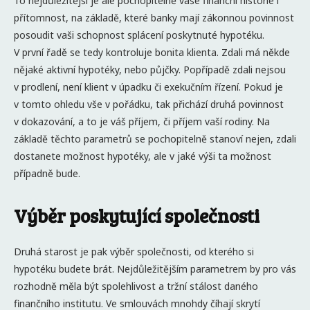
To nejdůležitější je ale pochopitelně vaše finanční historie i
přítomnost, na základě, které banky mají zákonnou povinnost
posoudit vaši schopnost splácení poskytnuté hypotéku.
V první řadě se tedy kontroluje bonita klienta. Zdali má někde
nějaké aktivní hypotéky, nebo půjčky. Popřípadě zdali nejsou
v prodlení, není klient v úpadku či exekučním řízení. Pokud je
v tomto ohledu vše v pořádku, tak přichází druhá povinnost
v dokazování, a to je váš příjem, či příjem vaší rodiny. Na
základě těchto parametrů se pochopitelně stanoví nejen, zdali
dostanete možnost hypotéky, ale v jaké výši ta možnost
případně bude.
Výběr poskytující společnosti
Druhá starost je pak výběr společnosti, od kterého si
hypotéku budete brát. Nejdůležitějším parametrem by pro vás
rozhodně měla být spolehlivost a tržní stálost daného
finančního institutu. Ve smlouvách mnohdy číhají skrytí