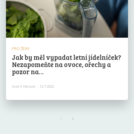
PRO ŽENY
Jak by měl vypadat letní jídelníček?
Nezapomeňte na ovoce, ořechy a
pozor na…
Svet V Obraze
-
12.7.2022