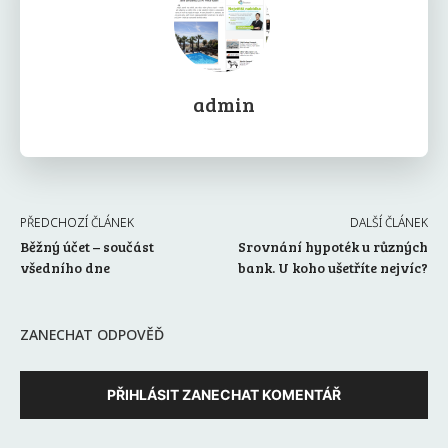
admin
PŘEDCHOZÍ ČLÁNEK
DALŠÍ ČLÁNEK
Běžný účet – součást
Srovnání hypoték u různých
všedního dne
bank. U koho ušetříte nejvíc?
ZANECHAT ODPOVĚĎ
PŘIHLÁSIT ZANECHAT KOMENTÁŘ