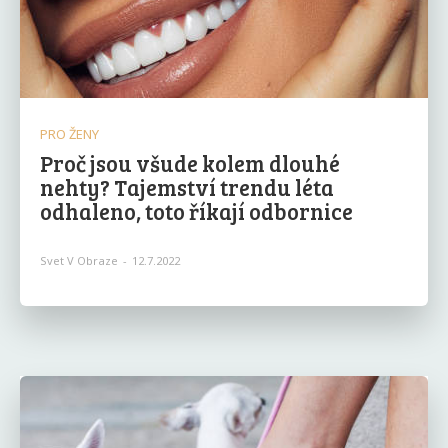
PRO ŽENY
Proč jsou všude kolem dlouhé
nehty? Tajemství trendu léta
odhaleno, toto říkají odbornice
Svet V Obraze
-
12.7.2022