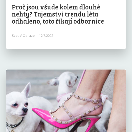
Proč jsou všude kolem dlouhé
nehty? Tajemství trendu léta
odhaleno, toto říkají odbornice
Svet V Obraze
-
12.7.2022