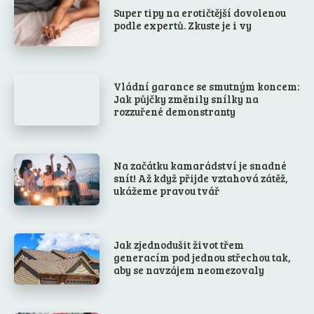
Super tipy na erotičtější dovolenou
podle expertů. Zkuste je i vy
Vládní garance se smutným koncem:
Jak půjčky změnily snílky na
rozzuřené demonstranty
Na začátku kamarádství je snadné
snít! Až když přijde vztahová zátěž,
ukážeme pravou tvář
Jak zjednodušit život třem
generacím pod jednou střechou tak,
aby se navzájem neomezovaly