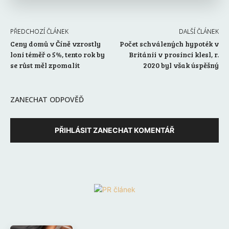
PŘEDCHOZÍ ČLÁNEK
DALŠÍ ČLÁNEK
Ceny domů v Číně vzrostly
Počet schválených hypoték v
loni téměř o 5%, tento rok by
Británii v prosinci klesl, r.
se růst měl zpomalit
2020 byl však úspěšný
ZANECHAT ODPOVĚĎ
PŘIHLÁSIT ZANECHAT KOMENTÁŘ