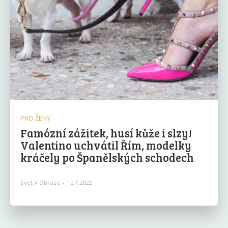
PRO ŽENY
Famózní zážitek, husí kůže i slzy!
Valentino uchvátil Řím, modelky
kráčely po Španělských schodech
Svet V Obraze
-
12.7.2022