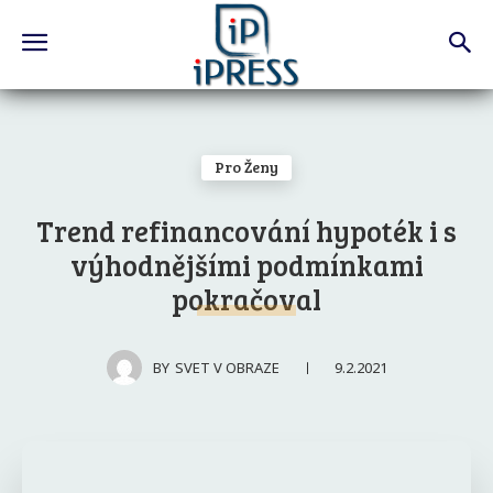
Pro Ženy
Trend refinancování hypoték i s
výhodnějšími podmínkami
pokračoval
9.2.2021
BY
SVET V OBRAZE