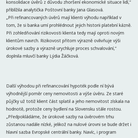
konsolidace úvěrů z důvodu zhoršení ekonomické situace lidí,“
přiblížila analytička Poštovní banky Jana Glasová.
„Při refinancovaných úvěrů mají klienti výhodu například v
tom, že si banka umí prohlédnout jejich historii platební kázně.
Při zohledňování rizikovosti klienta tedy mají oproti novým
klientům navrch. Rizikovost přitom výrazně ovlivňuje výši
úrokové sazby a výrazně urychluje proces schvalování,“
doplnila mluvčí banky Lýdia Žáčková.
Další výhodou při refinancování hypoték podle ní bývá
výhodnější poměr ceny nemovitosti a výše úvěru. Ze staré
půjčky už totiž klient část splatil a jeho nemovitost získala na
hodnotě, protože ceny bydlení na Slovensku stále rostou.
„Předpokládáme, že úrokové sazby na úvěrovém trhu
zůstanou nadále nízké, jelikož na nulové úrovni se bude držet i
hlavní sazba Evropské centrální banky. Navíc, i program