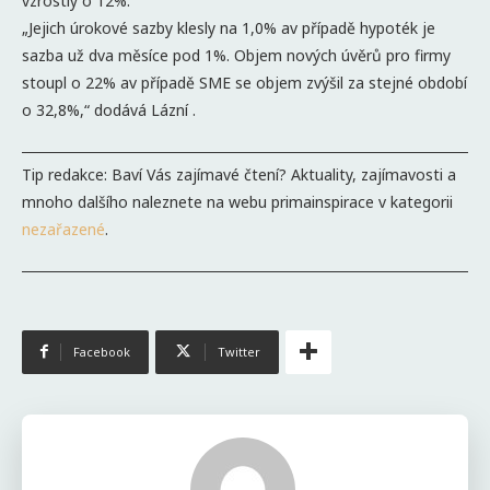
vzrostly o 12%.
„Jejich úrokové sazby klesly na 1,0% av případě hypoték je
sazba už dva měsíce pod 1%. Objem nových úvěrů pro firmy
stoupl o 22% av případě SME se objem zvýšil za stejné období
o 32,8%,“ dodává Lázní .
Tip redakce: Baví Vás zajímavé čtení? Aktuality, zajímavosti a
mnoho dalšího naleznete na webu primainspirace v kategorii
nezařazené
.
Facebook
Twitter