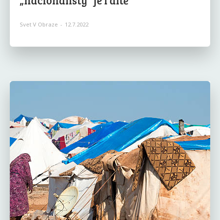
„nacionalisty“ je i dítě
Svet V Obraze
-
12.7.2022