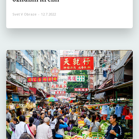
Svet V Obraze
-
12.7.2022