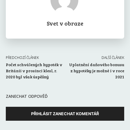
Svet v obraze
PŘEDCHOZÍ ČLÁNEK
DALŠÍ ČLÁNEK
Počet schválených hypoték v
Uplatnění daňového bonusu
Británii v prosinci klesl, r.
z hypotéky je možné i v roce
2020 byl však úspěšný
2021
ZANECHAT ODPOVĚĎ
PŘIHLÁSIT ZANECHAT KOMENTÁŘ