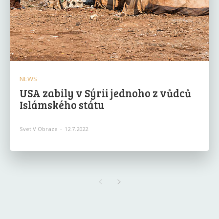
NEWS
USA zabily v Sýrii jednoho z vůdců
Islámského státu
Svet V Obraze
-
12.7.2022