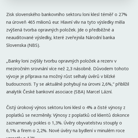
Zisk slovenského bankovního sektoru loni klesl téměř o 27%
na úroveň 465 milionů eur. Hlavní vliv na tyto výsledky měla
zvýšená tvorba opravných položek. Jde o předběžné a
neauditované výsledky, které zveřejnila Národní banka
Slovenska (NBS).
„Banky loni zvýšily tvorbu opravných položek a rezerv v
meziročním srovnání více než 2,3 násobně. Důvodem tohoto
vývoje je příprava na možný růst selhaly úvěrů v blízké
budoucnosti. Ty se aktuálně pohybují na úrovni 2,6%,“ přiblížil
analytik České bankovní asociace (SBA) Marcel Lázní.
Čistý úrokový výnos sektoru loni klesl o 4% a čisté výnosy z
poplatků se nezměnily. Výnosy z poplatků od klientů dokonce
zaznamenaly pokles o 1,3%. Úvěry obyvatelstvu stouply o
6,1% a firem o 2,2%. Nové úvěry na bydlení v minulém roce